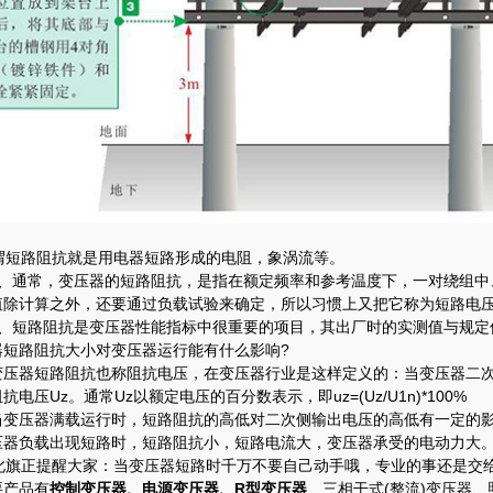
短路阻抗就是用电器短路形成的电阻，象涡流等。
通常，变压器的短路阻抗，是指在额定频率和参考温度下，一对绕组中、某一
值除计算之外，还要通过负载试验来确定，所以习惯上又把它称为短路电
短路阻抗是变压器性能指标中很重要的项目，其出厂时的实测值与规定
器短路阻抗大小对变压器运行能有什么影响?
器短路阻抗也称阻抗电压，在变压器行业是这样定义的：当变压器二次
抗电压Uz。通常Uz以额定电压的百分数表示，即uz=(Uz/U1n)*100%
压器满载运行时，短路阻抗的高低对二次侧输出电压的高低有一定的影
压器负载出现短路时，短路阻抗小，短路电流大，变压器承受的电动力大
旗正提醒大家：当变压器短路时千万不要自己动手哦，专业的事还是交给
要产品有
控制变压器、电源变压器、R型变压器
、三相干式(整流)变压器